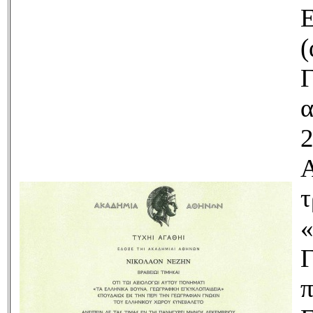
Ε
(
Γ
α
2
Α
τ
«
Γ
π