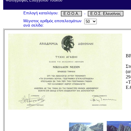
Φωτογραφίες Ευάγγελου Τσάκου
Επιλογή καταλόγου:
Ε.Ο.Ο.Α.
-
Ε.Ο.Σ. Ελευσίνας
Μέγιστος αριθμός αποτελεσμάτων
ανά σελίδα:
Β
Στ
(α
29
«Τ
Ε.